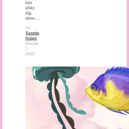
kan
afsky
dig,
alene…
Af
Yazmin
Solarz
februar
7,
2020