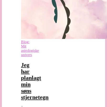
Blog:
Mit
astrologiske
univers
Jeg
har
planlagt
min
søns
stjernetegn