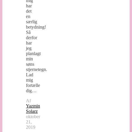
mig
har
det
en
særlig
betydning!
Så
derfor
har
jeg
planlagt
min
søns
stjernetegn.
Lad
mig
fortælle
dig…
Af
Yazmin
Solarz
oktober
21,
2019