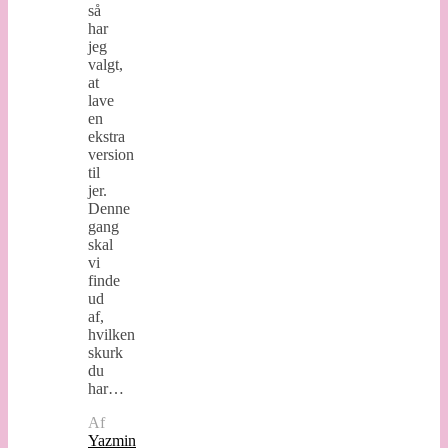
så
har
jeg
valgt,
at
lave
en
ekstra
version
til
jer.
Denne
gang
skal
vi
finde
ud
af,
hvilken
skurk
du
har…
Af
Yazmin