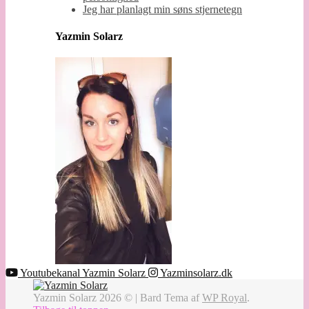
Jeg har planlagt min søns stjernetegn
Yazmin Solarz
Youtubekanal Yazmin Solarz
Yazminsolarz.dk
Yazmin Solarz 2026 © |
Bard Tema af
WP Royal
.