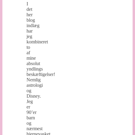
I
det
her
blog
indlæg
har
jeg
kombineret
to
af
mine
absolut
yndlings
beskæftigelser!
Nemlig
astrologi
og
Disney.
Jeg
er
90’er
barn
og
nærmest
hjernevasket