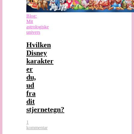
Blog:
Mit
astrologiske
univers
Hvilken
Disney
karakter
er
du,
ud
fra
dit
stjernetegn?
1
kommentar