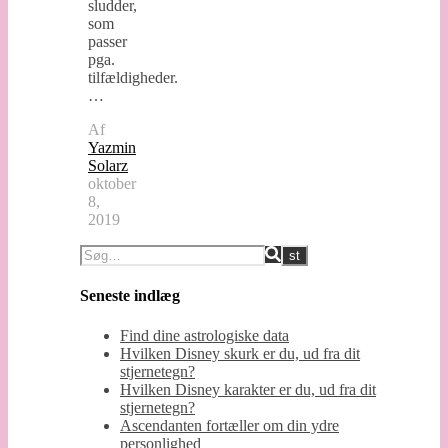
sludder,
som
passer
pga.
tilfældigheder.
…
Af
Yazmin
Solarz
oktober
8,
2019
Seneste indlæg
Find dine astrologiske data
Hvilken Disney skurk er du, ud fra dit
stjernetegn?
Hvilken Disney karakter er du, ud fra dit
stjernetegn?
Ascendanten fortæller om din ydre
personlighed