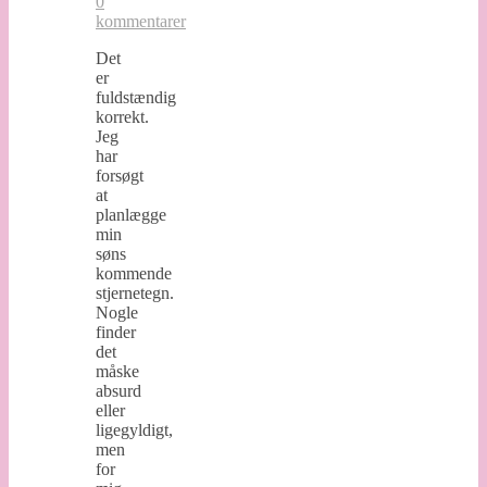
0
kommentarer
Det
er
fuldstændig
korrekt.
Jeg
har
forsøgt
at
planlægge
min
søns
kommende
stjernetegn.
Nogle
finder
det
måske
absurd
eller
ligegyldigt,
men
for