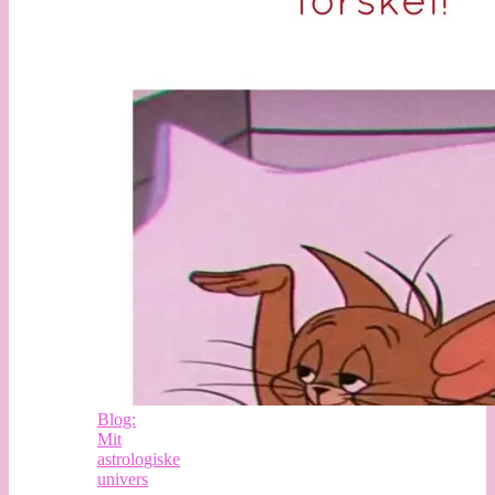
Blog:
Mit
astrologiske
univers