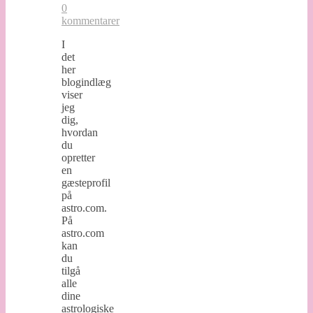
0
kommentarer
I
det
her
blogindlæg
viser
jeg
dig,
hvordan
du
opretter
en
gæsteprofil
på
astro.com.
På
astro.com
kan
du
tilgå
alle
dine
astrologiske