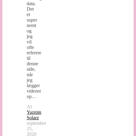
data.
Det
er
super
nemt
og
jeg
vil
ofte
referere
til
denne
side,
når
jeg
lægger
videoer
op…
Af
Yazmin
Solarz
september
25,
2020