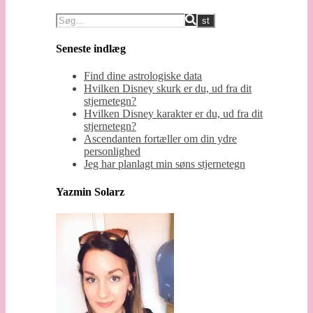
Seneste indlæg
Find dine astrologiske data
Hvilken Disney skurk er du, ud fra dit
stjernetegn?
Hvilken Disney karakter er du, ud fra dit
stjernetegn?
Ascendanten fortæller om din ydre
personlighed
Jeg har planlagt min søns stjernetegn
Yazmin Solarz