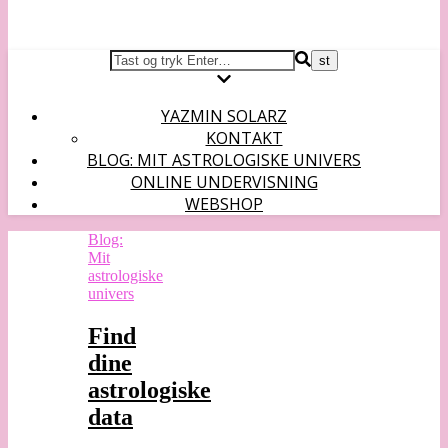
YAZMIN SOLARZ
KONTAKT
BLOG: MIT ASTROLOGISKE UNIVERS
ONLINE UNDERVISNING
WEBSHOP
Blog:
Mit
astrologiske
univers
Find
dine
astrologiske
data