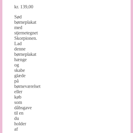
kr.
139,00
Sød
børneplakat
med
stjernetegnet
Skorpionen.
Lad
denne
børneplakat
hænge
og
skabe
glæde
på
børneværelset
eller
køb
som
dåbsgave
til en
du
holder
af