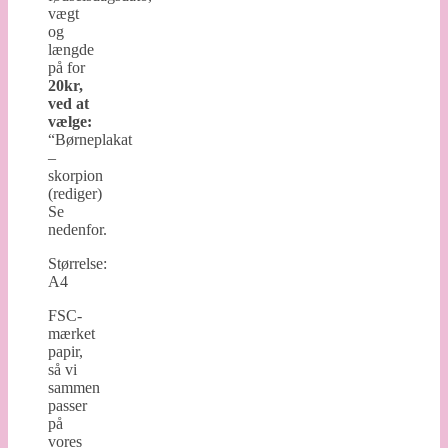
vægt
og
længde
på for
20kr,
ved at
vælge:
“Børneplakat
–
skorpion
(rediger)
Se
nedenfor.
Størrelse:
A4
FSC-
mærket
papir,
så vi
sammen
passer
på
vores