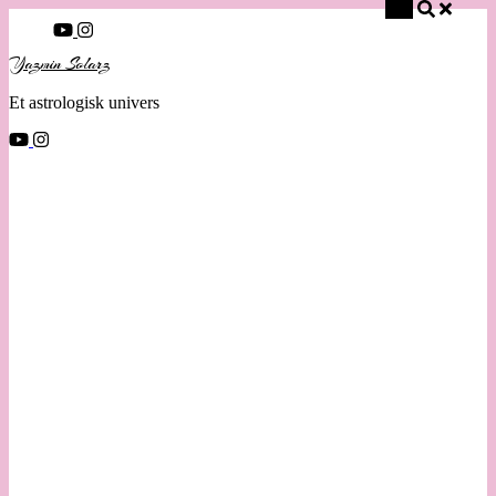
Søg
Yazmin Solarz
Et astrologisk univers