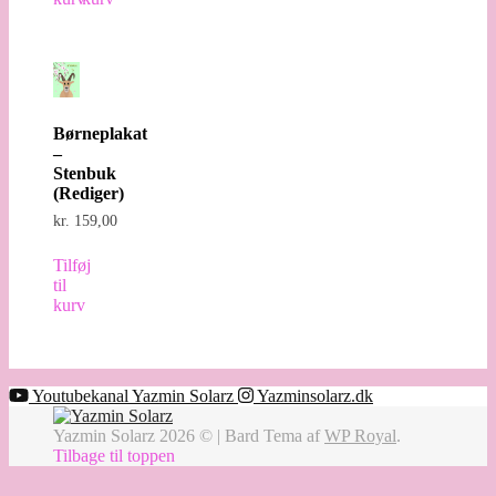
Børneplakat
–
Stenbuk
(Rediger)
kr.
159,00
Tilføj
til
kurv
Youtubekanal Yazmin Solarz
Yazminsolarz.dk
Yazmin Solarz 2026 © |
Bard Tema af
WP Royal
.
Tilbage til toppen