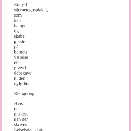
En sød
stjernetegnsplakat,
som
kan
hænge
og
skabe
glæde
på
barnets
værelse
eller
gives i
dåbsgave
til den
nyfødte.
Redigering:
Hvis
det
ønskes,
kan der
skrives
fødselsdagsdato,