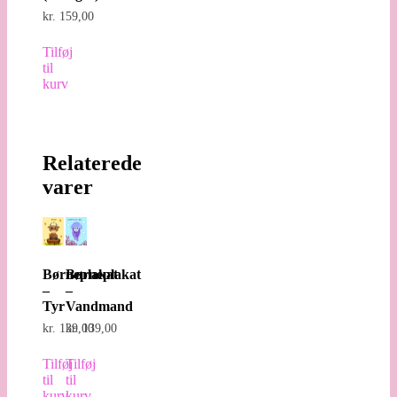
kr.
159,00
Tilføj
til
kurv
Relaterede
varer
Børneplakat
Børneplakat
–
–
Tyr
Vandmand
kr.
139,00
kr.
139,00
Tilføj
Tilføj
til
til
kurv
kurv